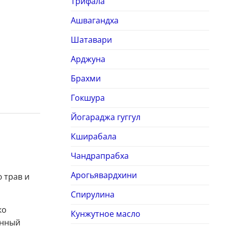
Трифала
Ашвагандха
Шатавари
Арджуна
Брахми
Гокшура
Йогараджа гуггул
Кширабала
Чандрапрабха
Арогьявардхини
 трав и
Спирулина
ко
Кунжутное масло
анный