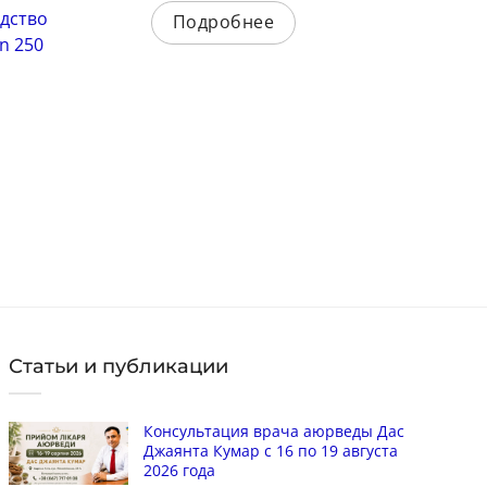
дство
Гель для ванны и душа Покой Spa
Па
Подробнее
n 250
Ceylon 250 мл*
и 
Код: 2464
Ко
1064
грн
Цена:
Це
в наличии
в 
КУПИТЬ
Статьи и публикации
Консультация врача аюрведы Дас
Джаянта Кумар с 16 по 19 августа
2026 года