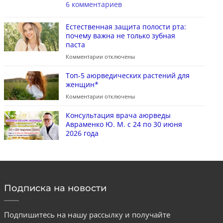
6 комментариев
Естественная защита полости рта:
почему важна не только зубная
паста
Комментарии
отключены
Топ-5 аюрведических растений для
женщин*
Комментарии
отключены
Консультация врача аюрведы
Авраменко Ю. М. с 24 по 30 июня
2026 года
Подписка на новости
Подпишитесь на нашу рассылку и получайте