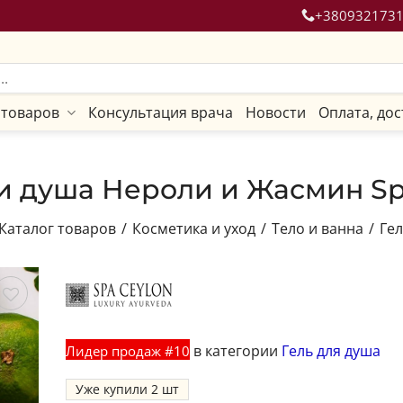
+380932173
 товаров
Консультация врача
Новости
Оплата, дос
 и душа Нероли и Жасмин Spa
Каталог товаров
/
Косметика и уход
/
Тело и ванна
/
Гел
ить
в категории
Гель для душа
Лидер продаж #10
Уже купили
2