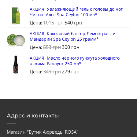
АКЦИЯ: Увлажняющий гель с головы до ног
Чистое Алоэ Spa Ceylon 100 мл*
1015
грн
540
грн
Цена:
АКЦИЯ: Кокосовый баттер Лемонграсс и
Мандарин Spa Ceylon 25 грамм*
553
грн
300
грн
Цена:
АКЦИЯ: Масло чёрного кунжута холодного
отжима Panayur 250 мл*
349
грн
279
грн
Цена:
Адрес и контакты
Магазин "Бутик Аюрведы ROSA"