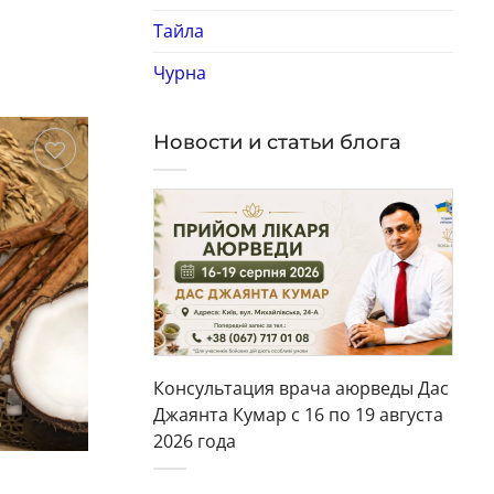
Тайла
Чурна
Новости и статьи блога
охранить
Сохранить
Консультация врача аюрведы Дас
Джаянта Кумар с 16 по 19 августа
2026 года
Гель для душа
Ге