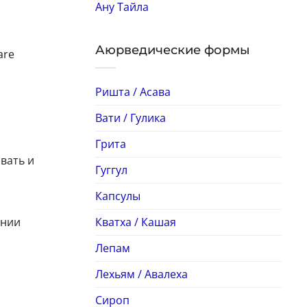
Ану Тайла
Аюрведические формы
are
Ришта / Асава
Вати / Гулика
Грита
вать и
Гуггул
Капсулы
Кватха / Кашая
ении
Лепам
Лехьям / Авалеха
Сироп