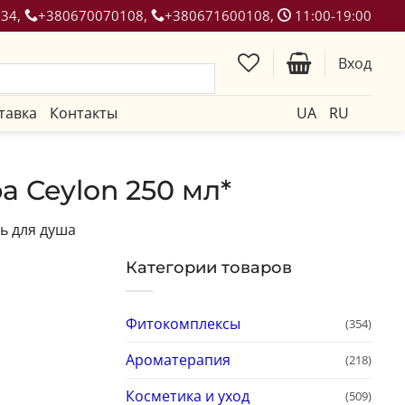
134,
+380670070108,
+380671600108,
11:00-19:00
Вход
тавка
Контакты
UA
RU
 Ceylon 250 мл*
ь для душа
Категории товаров
Фитокомплексы
(354)
Ароматерапия
(218)
Косметика и уход
(509)