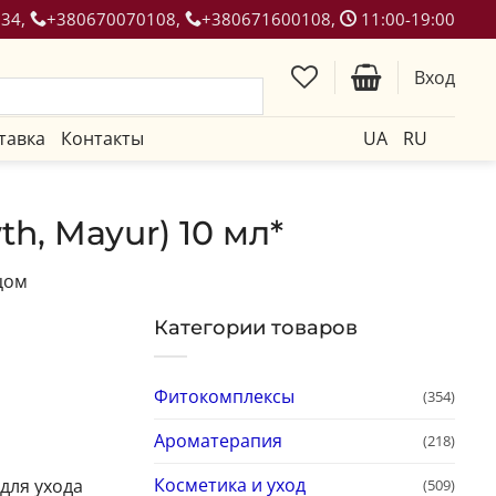
134,
+380670070108,
+380671600108,
11:00-19:00
Вход
тавка
Контакты
UA
RU
h, Mayur) 10 мл*
цом
Категории товаров
Фитокомплексы
(354)
Ароматерапия
(218)
Косметика и уход
для ухода
(509)