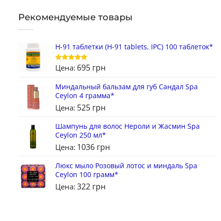
Рекомендуемые товары
H-91 таблетки (H-91 tablets, IPC) 100 таблеток*
695
грн
Цена:
Оценка
5
из 5
Миндальный бальзам для губ Сандал Spa
Ceylon 4 грамма*
525
грн
Цена:
Шампунь для волос Нероли и Жасмин Spa
Ceylon 250 мл*
1036
грн
Цена:
Люкс мыло Розовый лотос и миндаль Spa
Ceylon 100 грамм*
322
грн
Цена: