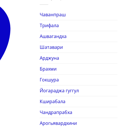
Чаванпраш
Трифала
Ашвагандха
Шатавари
Арджуна
Брахми
Гокшура
Йогараджа гуггул
Кширабала
Чандрапрабха
Арогьявардхини