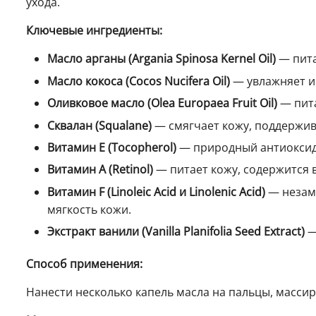
ухода.
Ключевые ингредиенты:
Масло арганы (Argania Spinosa Kernel Oil)
— пита
Масло кокоса (Cocos Nucifera Oil)
— увлажняет и 
Оливковое масло (Olea Europaea Fruit Oil)
— пита
Сквалан (Squalane)
— смягчает кожу, поддержив
Витамин Е (Tocopherol)
— природный антиоксида
Витамин А (Retinol)
— питает кожу, содержится 
Витамин F (Linoleic Acid и Linolenic Acid)
— незам
мягкость кожи.
Экстракт ванили (Vanilla Planifolia Seed Extract)
—
Способ применения:
Нанести несколько капель масла на пальцы, масси