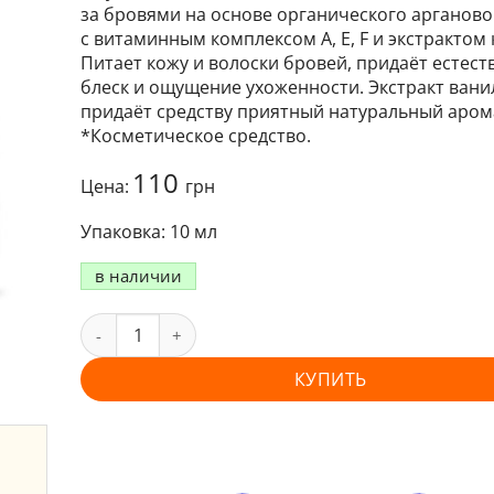
за бровями на основе органического арганово
с витаминным комплексом A, E, F и экстрактом 
Питает кожу и волоски бровей, придаёт естес
блеск и ощущение ухоженности. Экстракт вани
придаёт средству приятный натуральный аром
*Косметическое средство.
110
Цена:
грн
10 мл
в наличии
КУПИТЬ
и