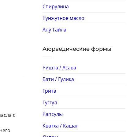
Спирулина
Кунжутное масло
Ану Тайла
Аюрведические формы
Ришта / Асава
Вати / Гулика
Грита
Гуггул
Капсулы
асла с
Кватха / Кашая
него