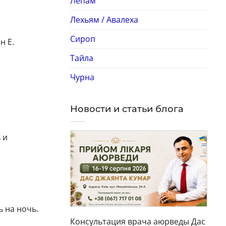
Лепам
Лехьям / Авалеха
Сироп
н Е.
Тайла
Чурна
Новости и статьи блога
 и
 на ночь.
Консультация врача аюрведы Дас