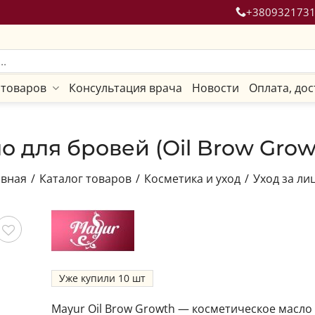
+380932173
 товаров
Консультация врача
Новости
Оплата, дос
 для бровей (Oil Brow Growt
авная
/
Каталог товаров
/
Косметика и уход
/
Уход за ли
ить
Уже купили
10
Mayur Oil Brow Growth — косметическое масло 