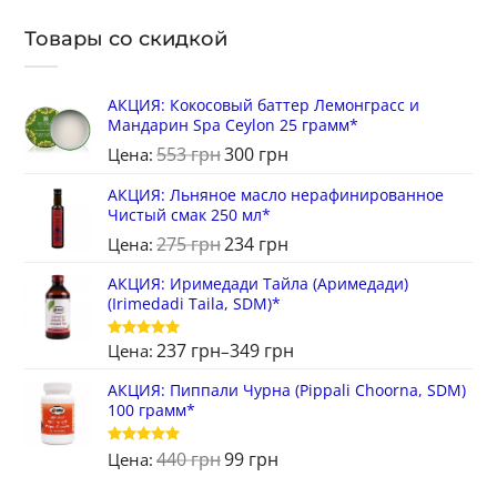
Товары со скидкой
АКЦИЯ: Кокосовый баттер Лемонграсс и
Мандарин Spa Ceylon 25 грамм*
553
грн
300
грн
Цена:
АКЦИЯ: Льняное масло нерафинированное
Чистый смак 250 мл*
275
грн
234
грн
Цена:
АКЦИЯ: Иримедади Тайла (Аримедади)
(Irimedadi Taila, SDM)*
237
грн
349
грн
Цена:
–
Оценка
5
из 5
АКЦИЯ: Пиппали Чурна (Pippali Choorna, SDM)
100 грамм*
440
грн
99
грн
Оценка
5
Цена:
из 5