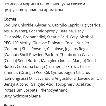
ветивер и моринга наполняют уход свежим
цитрусово-травяным ароматом.
Состав:
Sodium Chloride, Glycerin, Caprylic/Capric Triglyceride,
Aqua (Water), Cocamidopropyl Betaine, Decyl
Glucoside, Propanediol, Stearic Acid, Cetyl Alcohol,
PEG-120 Methyl Glucose Dioleate, Cocos Nucifera
(Coconut) Shell Powder, Cellulose, Juglans Regia
(Walnut) Shell Powder, Parfum, Theobroma Cacao
(Cocoa) Seed Butter, Mangifera Indica (Mango) Seed
Butter, Curcuma Longa (Turmeric) Extract, Citrus
Sinensis (Orange) Peel Oil, Cymbopogon Citratus
(Lemongrass) Oil, Lavandula Angustifolia (Lavender) Oil,
Benzyl Alcohol, Salicylic Acid, Tocopheryl Acetate,
Potassium Sorbate, Phenoxyethanol,
Butylhydroxytoluene.
Доша: