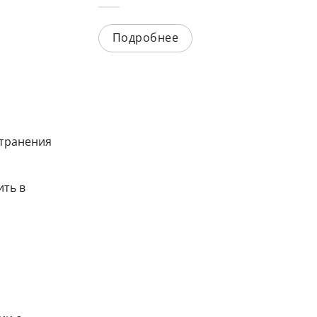
Подробнее
странения
ить в