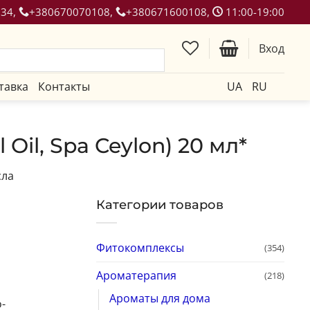
134,
+380670070108,
+380671600108,
11:00-19:00
Вход
тавка
Контакты
UA
RU
il, Spa Ceylon) 20 мл*
сла
Категории товаров
Фитокомплексы
(354)
Ароматерапия
(218)
Ароматы для дома
-