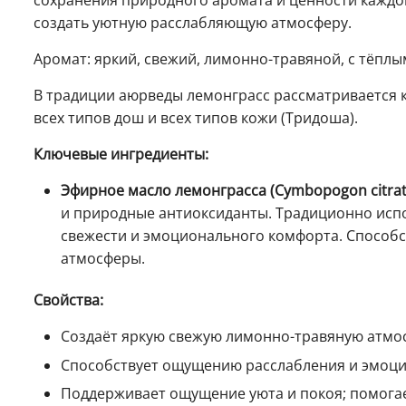
сохранения природного аромата и ценности каждо
создать уютную расслабляющую атмосферу.
Аромат: яркий, свежий, лимонно-травяной, с тёпл
В традиции аюрведы лемонграсс рассматривается к
всех типов дош и всех типов кожи (Тридоша).
Ключевые ингредиенты:
Эфирное масло лемонграсса (Cymbopogon citrat
и природные антиоксиданты. Традиционно исп
свежести и эмоционального комфорта. Способ
атмосферы.
Свойства:
Создаёт яркую свежую лимонно-травяную атмо
Способствует ощущению расслабления и эмоци
Поддерживает ощущение уюта и покоя; помогае