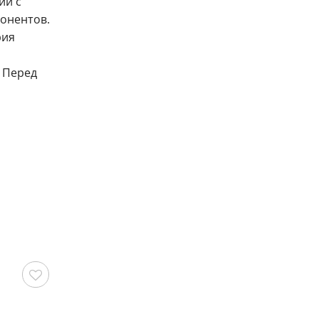
ии с
онентов.
рия
. Перед
охранить
Сохранить