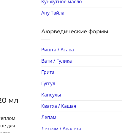
Кунжутное масло
Ану Тайла
Аюрведические формы
Ришта / Асава
Вати / Гулика
Грита
Гуггул
Капсулы
20 мл
Кватха / Кашая
Лепам
теплом.
ое для
Лехьям / Авалеха