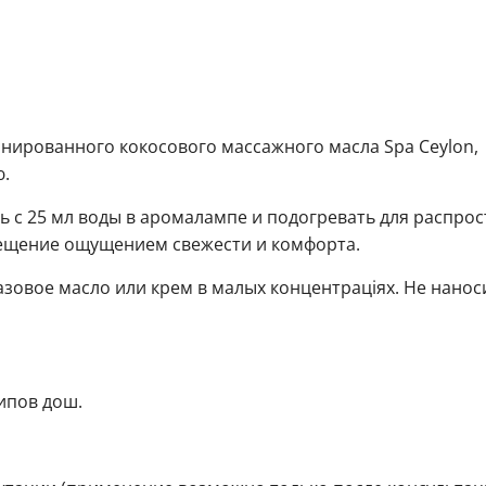
инированного кокосового массажного масла Spa Ceylon,
ю.
ь с 25 мл воды в аромалампе и подогревать для распро
ещение ощущением свежести и комфорта.
зовое масло или крем в малых концентраціях. Не нанос
ипов дош.