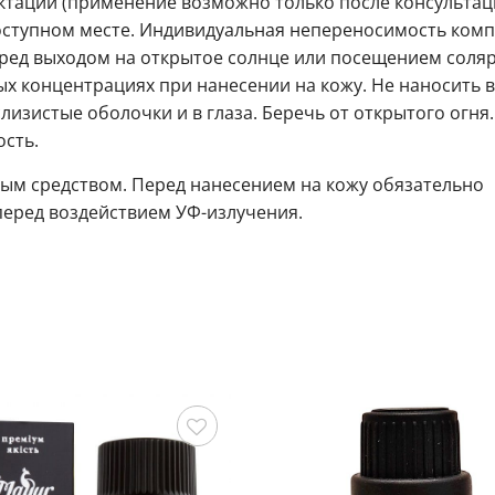
ктации (применение возможно только после консультац
доступном месте. Индивидуальная непереносимость комп
ред выходом на открытое солнце или посещением соля
х концентрациях при нанесении на кожу. Не наносить в
лизистые оболочки и в глаза. Беречь от открытого огня
сть.
ным средством. Перед нанесением на кожу обязательно
перед воздействием УФ-излучения.
Сохранить
С