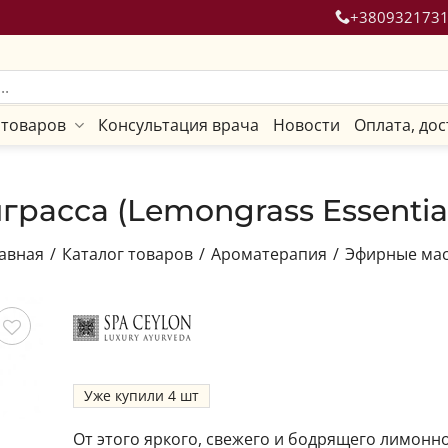
+380932173
 товаров
Консультация врача
Новости
Оплата, дос
асса (Lemongrass Essential O
авная
/
Каталог товаров
/
Ароматерапия
/
Эфирные ма
ить
Уже купили
4
От этого яркого, свежего и бодрящего лимонно