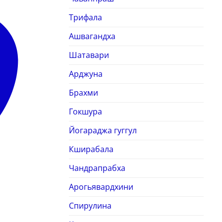
Трифала
Ашвагандха
Шатавари
Арджуна
Брахми
Гокшура
Йогараджа гуггул
Кширабала
Чандрапрабха
Арогьявардхини
Спирулина