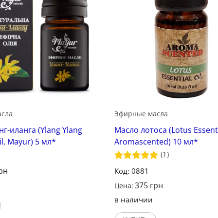
асла
Эфирные масла
г-иланга (Ylang Ylang
Масло лотоса (Lotus Essentia
il, Mayur) 5 мл*
Aromascented) 10 мл*
(1)
Оценка
5
рн
Код: 0881
из 5
375
грн
Цена:
в наличии