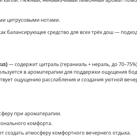
й капли. Нежный, ненавязчивый лимонный аромат помо
ыми цитрусовыми нотами.
ак балансирующее средство для всех трёх дош — подход
us)
— содержит цитраль (гераниаль + нераль, до 70–75%
ользуется в ароматерапии для поддержки ощущения бод
ствует ощущению расслабления и создания уютной вече
сферу при ароматерапии.
онального комфорта.
т создать атмосферу комфортного вечернего отдыха.