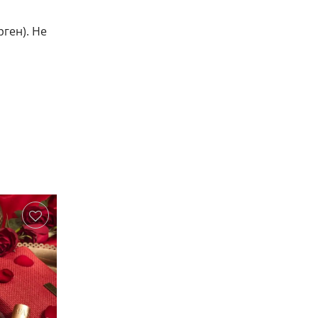
ген). Не
охранить
Сохранить