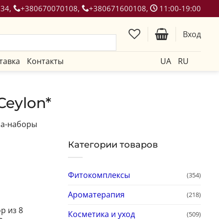
134,
+380670070108,
+380671600108,
11:00-19:00
Вход
тавка
Контакты
UA
RU
eylon*
а-наборы
Категории товаров
Фитокомплексы
(354)
Ароматерапия
(218)
р из 8
Косметика и уход
(509)