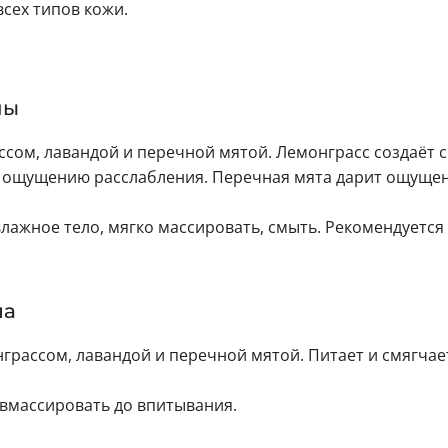
сех типов кожи.
ны
сом, лавандой и перечной мятой. Лемонграсс создаёт 
т ощущению расслабления. Перечная мята дарит ощуще
лажное тело, мягко массировать, смыть. Рекомендуется
ла
рассом, лавандой и перечной мятой. Питает и смягчает
 вмассировать до впитывания.