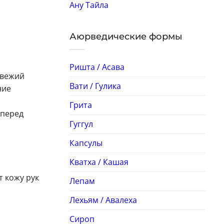
Ану Тайла
Аюрведические формы
Ришта / Асава
свежий
Вати / Гулика
ние
Грита
 перед
Гуггул
Капсулы
Кватха / Кашая
 кожу рук
Лепам
Лехьям / Авалеха
Сироп