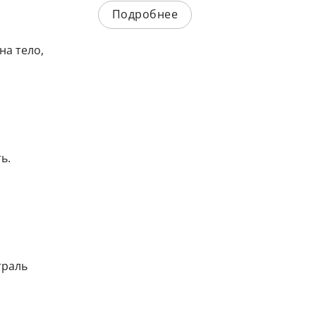
Подробнее
на тело,
ь.
траль