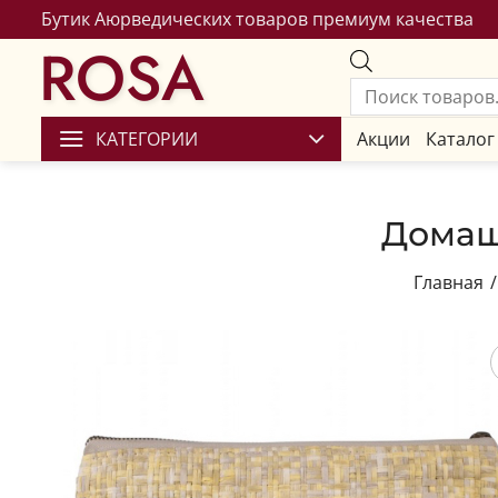
Бутик Аюрведических товаров премиум качества
ROSA
КАТЕГОРИИ
Акции
Каталог
Домаш
Главная
/
Сохран