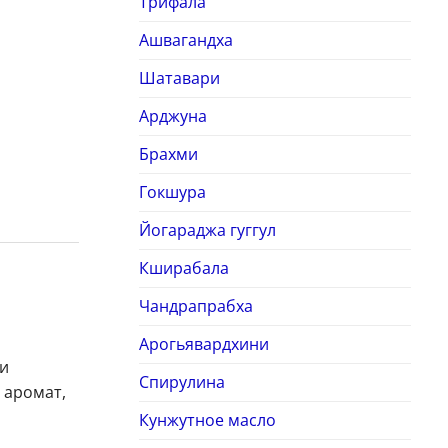
Трифала
Ашвагандха
Шатавари
Арджуна
Брахми
Гокшура
Йогараджа гуггул
Кширабала
Чандрапрабха
Арогьявардхини
ми
Спирулина
 аромат,
Кунжутное масло