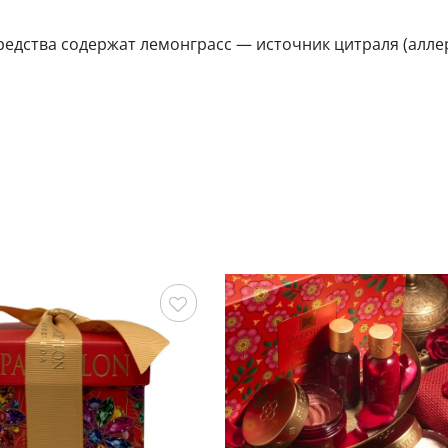
дства содержат лемонграсс — источник цитраля (аллер
Сохранить
С