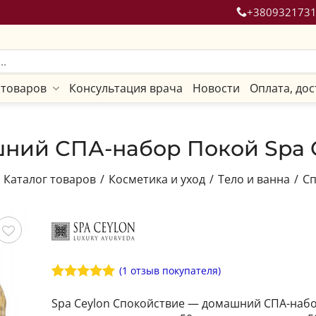
+380932173
 товаров
Консультация врача
Новости
Оплата, дос
ний СПА-набор Покой Spa C
Каталог товаров
/
Косметика и уход
/
Тело и ванна
/
Сп
ить
(
1
отзыв покупателя)
Рейтинг
1
5
из 5 на
Spa Ceylon Спокойствие — домашний СПА-набо
основе