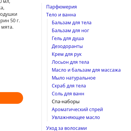
0 мл,
Парфюмерия
а,
подушки
Тело и ванна
рин 50 г.
Бальзам для тела
 мята.
Бальзам для ног
Гель для душа
Дезодоранты
Крем для рук
Лосьон для тела
Масло и бальзам для массажа
Мыло натуральное
Скраб для тела
Соль для ванн
Спа-наборы
Ароматический спрей
Увлажняющее масло
Уход за волосами