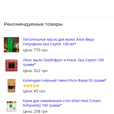
Рекомендуемые товары
Питательное масло для волос Алоэ Вера
Гигрофила Spa Ceylon 100 мл*
770
Цена:
грн
Люкс мыло Грейпфрут и Кокос Spa Ceylon 100
грамм*
322
Цена:
грн
Калинджи (чёрный тмин) Роса-Фарм 50 грамм*
45
Цена:
грн
Оценка
5
из 5
Крем для заживления стоп (Foot Heal Cream,
Ashpveda) 100 грамм*
258
Цена:
грн