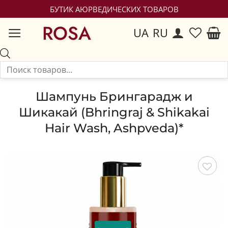
БУТИК АЮРВЕДИЧЕСКИХ ТОВАРОВ
ROSA
UA
RU
Шампунь Брингарадж и
Шикакай (Bhringraj & Shikakai
Hair Wash, Ashpveda)*
Сохранить