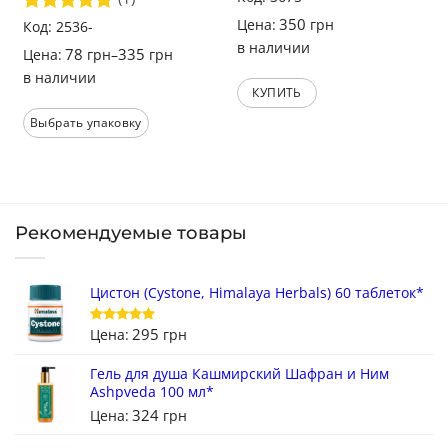
350
Цена:
грн
Оценка
Код: 2536-
5
из 5
в наличии
78
335
Цена:
грн
–
грн
в наличии
КУПИТЬ
Выбрать упаковку
Рекомендуемые товары
Цистон (Cystone, Himalaya Herbals) 60 таблеток*
295
Цена:
грн
Оценка
5
из 5
Гель для душа Кашмирский Шафран и Ним
Ashpveda 100 мл*
324
Цена:
грн