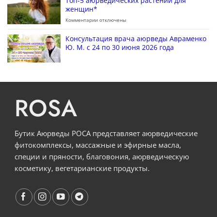
Топ-5 аюрведических растений для
женщин*
Комментарии
отключены
Консультация врача аюрведы Авраменко
Ю. М. с 24 по 30 июня 2026 года
ROSA
Бутик Аюрведы РОСА представляет аюрведические
фитокомплексы, массажные и эфирные масла,
специи и пряности, благовония, аюрведическую
косметику, вегетарианские продукты.