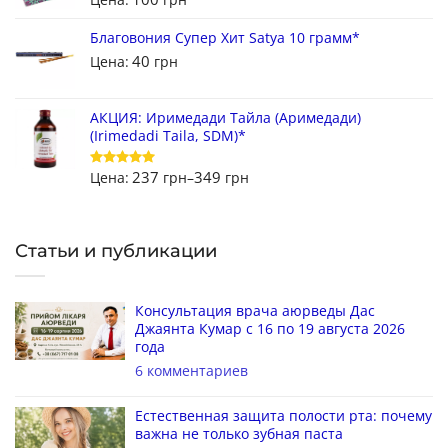
Благовония Супер Хит Satya 10 грамм*
40
Цена:
грн
АКЦИЯ: Иримедади Тайла (Аримедади)
(Irimedadi Taila, SDM)*
237
349
Цена:
грн
–
грн
Оценка
5
из 5
Статьи и публикации
Консультация врача аюрведы Дас
Джаянта Кумар с 16 по 19 августа 2026
года
6 комментариев
Естественная защита полости рта: почему
важна не только зубная паста