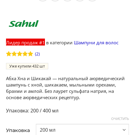
Лидер продаж #1
в категории
Шампуни для волос
(
2
)
Рейтинг
2
5
Уже купили
432
из 5 на
основе
опроса
Абха Хна и Шикакай — натуральный аюрведический
пользователей
шампунь с хной, шикакаем, мыльными орехами,
брахми и амлой. Без лаурет сульфата натрия, на
основе аюрведических рецептур.
200 / 400 мл
ОЧИСТИТЬ
Упаковка