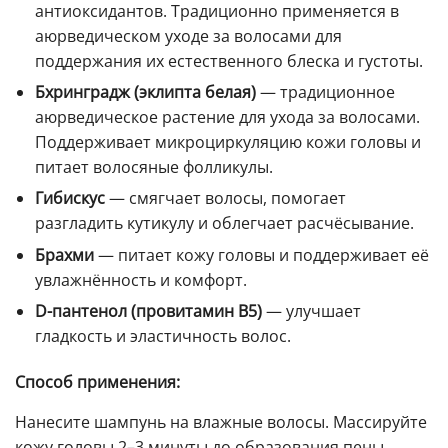
антиоксидантов. Традиционно применяется в
аюрведическом уходе за волосами для
поддержания их естественного блеска и густоты.
Бхринградж (эклипта белая)
— традиционное
аюрведическое растение для ухода за волосами.
Поддерживает микроциркуляцию кожи головы и
питает волосяные фолликулы.
Гибискус
— смягчает волосы, помогает
разгладить кутикулу и облегчает расчёсывание.
Брахми
— питает кожу головы и поддерживает её
увлажнённость и комфорт.
D-пантенол (провитамин B5)
— улучшает
гладкость и эластичность волос.
Способ применения:
Нанесите шампунь на влажные волосы. Массируйте
кожу головы 2–3 минуты до образования пены.