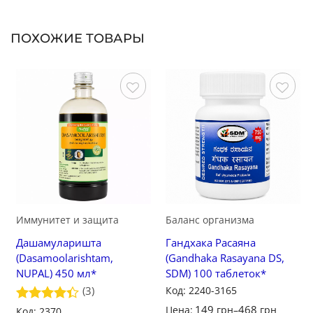
ПОХОЖИЕ ТОВАРЫ
Сохранить
Сохранить
Иммунитет и защита
Баланс организма
Дашамуларишта
Гандхака Расаяна
(Dasamoolarishtam,
(Gandhaka Rasayana DS,
NUPAL) 450 мл*
SDM) 100 таблеток*
Код: 2240-3165
(3)
149
468
Цена:
грн
–
грн
Оценка
Код: 2370