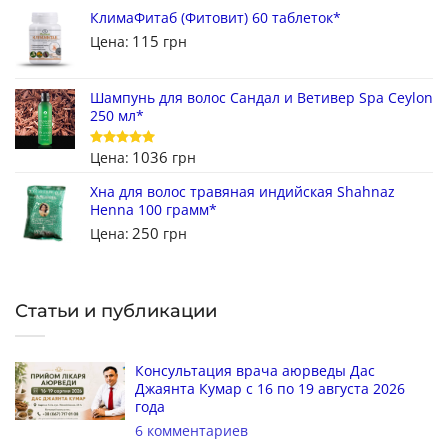
КлимаФитаб (Фитовит) 60 таблеток*
115
Цена:
грн
Шампунь для волос Сандал и Ветивер Spa Ceylon
250 мл*
1036
Цена:
грн
Оценка
5
из 5
Хна для волос травяная индийская Shahnaz
Henna 100 грамм*
250
Цена:
грн
Статьи и публикации
Консультация врача аюрведы Дас
Джаянта Кумар с 16 по 19 августа 2026
года
6 комментариев