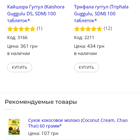
Кайшора Гуггул (Kaishora
Трифала гуггул (Triphala
Guggulu DS, SDM) 100
Guggulu, SDM) 100
таблеток*
таблеток*
(1)
(12)
Оценка
Код: 3166
5
Оценка
Код: 2211
5
из 5
из 5
361
434
Цена:
грн
Цена:
грн
в наличии
в наличии
КУПИТЬ
КУПИТЬ
Рекомендуемые товары
Сухое кокосовое молоко (Coconut Cream, Chao
Thai) 60 грамм*
107
Цена:
грн