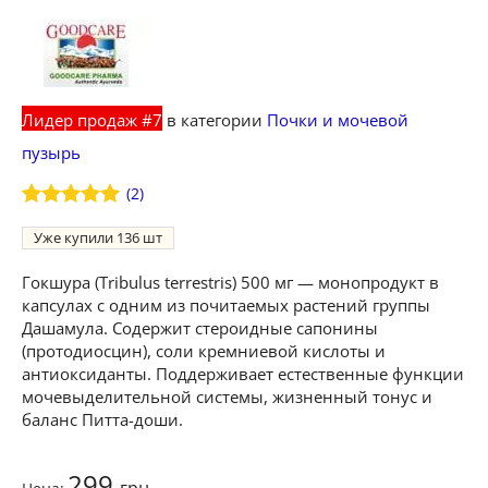
Лидер продаж #7
в категории
Почки и мочевой
пузырь
(
2
)
Рейтинг
2
5
Уже купили
136
из 5 на
основе
опроса
Гокшура (Tribulus terrestris) 500 мг — монопродукт в
пользователей
капсулах с одним из почитаемых растений группы
Дашамула. Содержит стероидные сапонины
(протодиосцин), соли кремниевой кислоты и
антиоксиданты. Поддерживает естественные функции
мочевыделительной системы, жизненный тонус и
баланс Питта-доши.
299