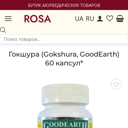
БУТИК АЮРВЕДИЧЕСКИХ ТОВАРОВ
ROSA
UA
RU
Гокшура (Gokshura, GoodEarth)
60 капсул*
Сохранить