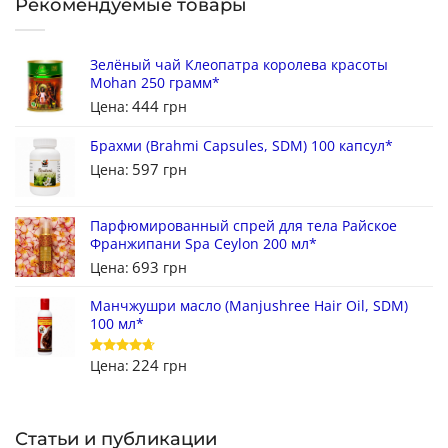
Рекомендуемые товары
Зелёный чай Клеопатра королева красоты
Mohan 250 грамм*
444
Цена:
грн
Брахми (Brahmi Capsules, SDM) 100 капсул*
597
Цена:
грн
Парфюмированный спрей для тела Райское
Франжипани Spa Ceylon 200 мл*
693
Цена:
грн
Манчжушри масло (Manjushree Hair Oil, SDM)
100 мл*
224
Цена:
грн
Оценка
4.67
из 5
Статьи и публикации