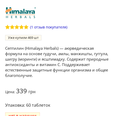
(
1
отзыв покупателя)
Рейтинг
1
5
Уже купили
469
из 5 на
основе
опроса
Септилин (Himalaya Herbals) — аюрведическая
пользователя
формула на основе гудучи, амлы, манжишты, гуггула,
шигру (моринги) и ясштимадху. Содержит природные
антиоксиданты и витамин C. Поддерживает
естественные защитные функции организма и общее
благополучие.
339
грн
Цена:
60 таблеток
нет в наличии