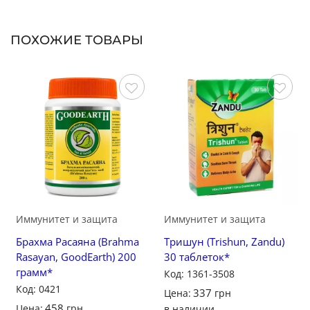
ПОХОЖИЕ ТОВАРЫ
Сохранить
Сохранить
Иммунитет и защита
Иммунитет и защита
Брахма Расаяна (Brahma
Тришун (Trishun, Zandu)
Rasayan, GoodEarth) 200
30 таблеток*
грамм*
Код: 1361-3508
Код: 0421
337
Цена:
грн
458
Цена:
грн
в наличии