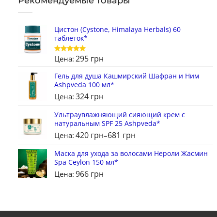
Рекомендуемые товары
Цистон (Cystone, Himalaya Herbals) 60
таблеток*
295
грн
Цена:
Оценка
5
из 5
Гель для душа Кашмирский Шафран и Ним
Ashpveda 100 мл*
324
грн
Цена:
Ультраувлажняющий сияющий крем с
натуральным SPF 25 Ashpveda*
420
грн
681
грн
Цена:
–
Маска для ухода за волосами Нероли Жасмин
Spa Ceylon 150 мл*
966
грн
Цена: