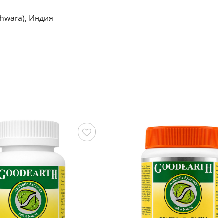
hwara), Индия.
Сохранить
С