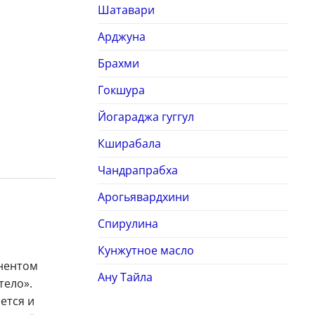
Шатавари
Арджуна
Брахми
Гокшура
Йогараджа гуггул
Кширабала
Чандрапрабха
Арогьявардхини
Спирулина
Кунжутное масло
онентом
Ану Тайла
тело».
ется и