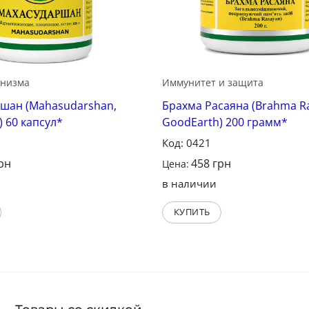
анизма
Иммунитет и защита
шан (Mahasudarshan,
Брахма Расаяна (Brahma R
 60 капсул*
GoodEarth) 200 грамм*
Код: 0421
рн
458
грн
Цена:
в наличии
КУПИТЬ