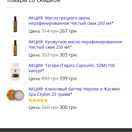
Товары со скидкой
АКЦИЯ: Масло грецкого ореха
нерафинированное Чистый смак 250 мл*
314
грн
267
грн
Цена:
АКЦИЯ: Кунжутное масло нерафинированное
Чистый смак 250 мл*
353
грн
303
грн
Цена:
АКЦИЯ: Тагара (Tagara Capsules, SDM) 100
капсул*
893
грн
599
грн
Цена:
АКЦИЯ: Кокосовый баттер Нероли и Жасмин
Spa Ceylon 25 грамм*
560
грн
300
грн
Оценка
5
Цена:
из 5