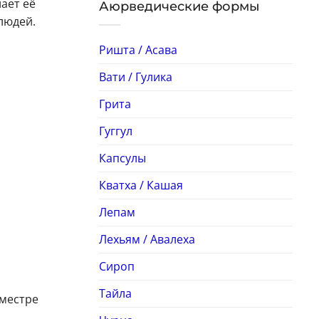
ает её
Аюрведические формы
людей.
Ришта / Асава
Вати / Гулика
Грита
Гуггул
Капсулы
Кватха / Кашая
Лепам
Лехьям / Авалеха
Сироп
Тайла
иместре