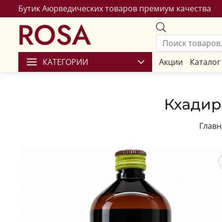
Бутик Аюрведических товаров премиум качества
ROSA
КАТЕГОРИИ
Акции
Каталог
Кхадира
Главн
Сохран