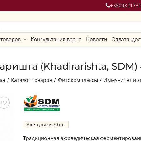
+380932173
 товаров
Консультация врача
Новости
Оплата, дос
ришта (Khadirarishta, SDM)
ая
/
Каталог товаров
/
Фитокомплексы
/
Иммунитет и 
ить
Уже купили
79
Традиционная аюрведическая ферментирован