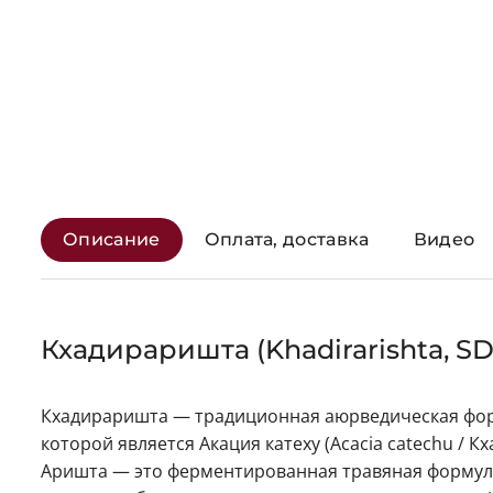
Описание
Оплата, доставка
Видео
Кхадираришта (Khadirarishta, S
Кхадираришта — традиционная аюрведическая фор
которой является Акация катеху (Acacia catechu / К
Аришта — это ферментированная травяная формула