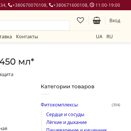
134,
+380670070108,
+380671600108,
11:00-19:00
Вход
тавка
Контакты
UA
RU
 450 мл*
защита
Категории товаров
Фитокомплексы
(354)
Сердце и сосуды
Лёгкие и дыхание
ная
Пищеварение и кишечник