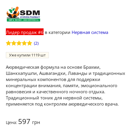
Лидер продаж #6
в категории
Нервная система
(
2
)
Рейтинг
2
5
Уже купили
1119
из 5 на
основе
опроса
Аюрведическая формула на основе Брахми,
пользователей
Шанкхапушпи, Ашвагандхи, Лаванды и традиционных
минеральных компонентов для поддержки
концентрации внимания, памяти, эмоционального
равновесия и качественного ночного отдыха.
Традиционный тоник для нервной системы,
применяется под контролем аюрведического врача.
597
грн
Цена: