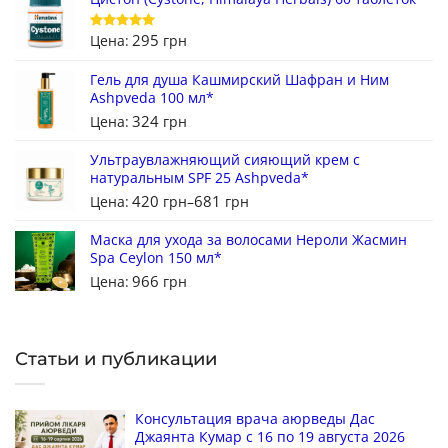
295
Цена:
грн
Оценка
5
из 5
Гель для душа Кашмирский Шафран и Ним
Ashpveda 100 мл*
324
Цена:
грн
Ультраувлажняющий сияющий крем с
натуральным SPF 25 Ashpveda*
420
681
Цена:
грн
–
грн
Маска для ухода за волосами Нероли Жасмин
Spa Ceylon 150 мл*
966
Цена:
грн
Статьи и публикации
Консультация врача аюрведы Дас
Джаянта Кумар с 16 по 19 августа 2026