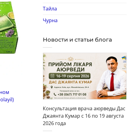
охранить
Сохранить
Тайла
Чурна
Новости и статьи блога
Мыло натуральное
Мы
ином
Люкс мыло Цейлонский чай и
Ко
layil)
Иланг Spa Ceylon 100 грамм*
Тр
пр
Консультация врача аюрведы Дас
Код: 3751
Джаянта Кумар с 16 по 19 августа
Ко
322
грн
Цена:
2026 года
Це
в наличии
в 