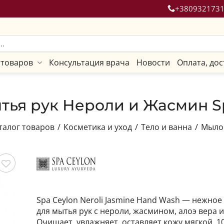
+380932173
 товаров
Консультация врача
Новости
Оплата, дос
тья рук Нероли и Жасмин Sp
талог товаров
/
Косметика и уход
/
Тело и ванна
/
Мыло
ить
Spa Ceylon Neroli Jasmine Hand Wash — нежное
для мытья рук с нероли, жасмином, алоэ вера и
Очищает, увлажняет, оставляет кожу мягкой. 1