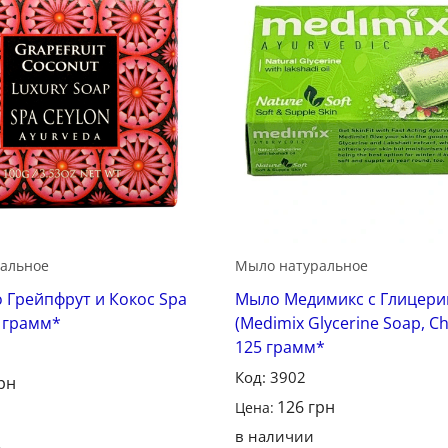
Сохранить
С
альное
Мыло натуральное
 Грейпфрут и Кокос Spa
Мыло Медимикс с Глицер
0 грамм*
(Medimix Glycerine Soap, Cho
125 грамм*
Код: 3902
рн
126
грн
Цена:
в наличии