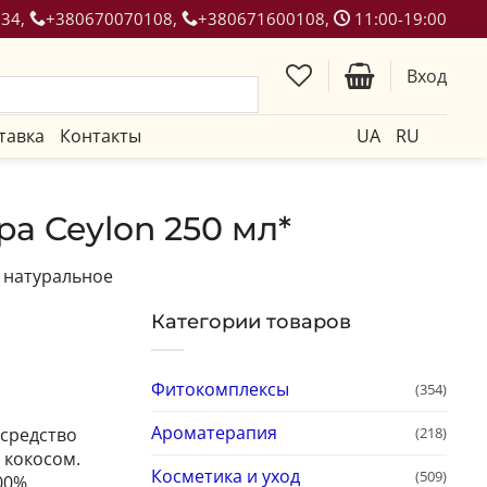
134,
+380670070108,
+380671600108,
11:00-19:00
Вход
тавка
Контакты
UA
RU
a Ceylon 250 мл*
 натуральное
Категории товаров
Фитокомплексы
(354)
Ароматерапия
(218)
 средство
 кокосом.
Косметика и уход
(509)
00%