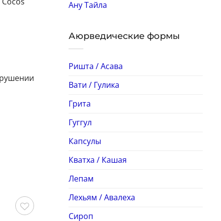
, Cocos
Ану Тайла
Аюрведические формы
Ришта / Асава
арушении
Вати / Гулика
Грита
Гуггул
Капсулы
Кватха / Кашая
Лепам
Лехьям / Авалеха
Сироп