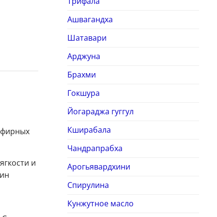
Трифала
Ашвагандха
Шатавари
Арджуна
Брахми
Гокшура
Йогараджа гуггул
Кширабала
 эфирных
Чандрапрабха
ягкости и
Арогьявардхини
мин
Спирулина
Кунжутное масло