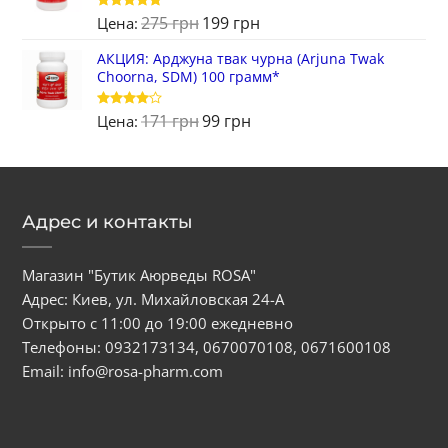
275
грн
199
грн
Оценка
5
Цена:
из 5
АКЦИЯ: Арджуна твак чурна (Arjuna Twak
Choorna, SDM) 100 грамм*
171
грн
99
грн
Оценка
Цена:
4
из 5
Адрес и контакты
Магазин "Бутик Аюрведы ROSA"
Адрес: Киев, ул. Михайловская 24-А
Открыто с 11:00 до 19:00 ежедневно
Телефоны:
0932173134
,
0670070108
,
0671600108
Email:
info@rosa-pharm.com