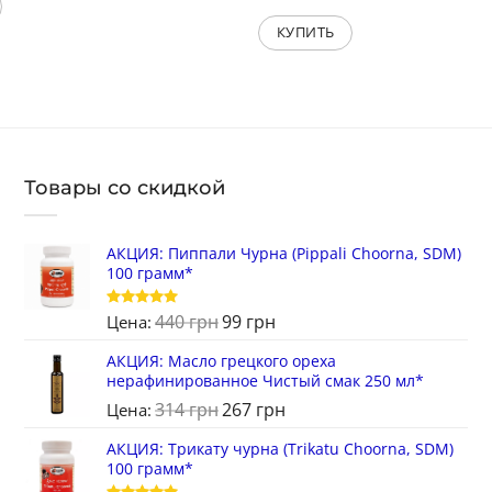
КУПИТЬ
Товары со скидкой
АКЦИЯ: Пиппали Чурна (Pippali Choorna, SDM)
100 грамм*
440
грн
99
грн
Оценка
5
Цена:
из 5
АКЦИЯ: Масло грецкого ореха
нерафинированное Чистый смак 250 мл*
314
грн
267
грн
Цена:
АКЦИЯ: Трикату чурна (Trikatu Choorna, SDM)
100 грамм*