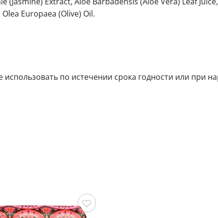
le (Jasmine) Extract, Aloe Barbadensis (Aloe Vera) Leaf Juice
 Olea Europaea (Olive) Oil.
 использовать по истечении срока годности или при н