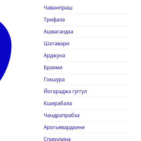
Чаванпраш
Трифала
Ашвагандха
Шатавари
Арджуна
Брахми
Гокшура
Йогараджа гуггул
Кширабала
Чандрапрабха
Арогьявардхини
Спирулина