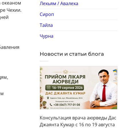
а океаном
Лехьям / Авалеха
ре Чехии.
Сироп
дней
Тайла
Чурна
обавления
Новости и статьи блога
дям,
ом
Консультация врача аюрведы Дас
Джаянта Кумар с 16 по 19 августа