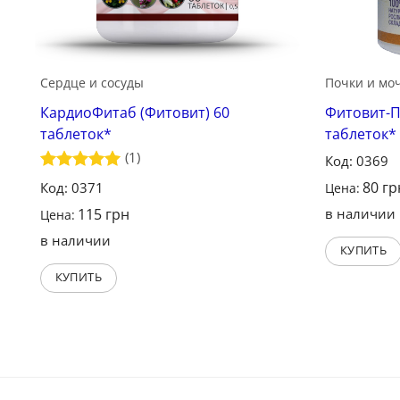
Сердце и сосуды
Почки и мо
КардиоФитаб (Фитовит) 60
Фитовит-П
таблеток*
таблеток*
(1)
Код: 0369
Оценка
5
80
гр
Код: 0371
Цена:
из 5
115
грн
в наличии
Цена:
в наличии
КУПИТЬ
КУПИТЬ