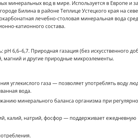
ых минеральных вод в мире. Используется в Европе и з
 городе Билина в районе Теплице Устецкого края на севе
рокарбонатная лечебно-столовая минеральная вода сре
онно-катионного состава.
: рН 6,6–6,7. Природная газация (без искусственного д
ий, магний и другие природные микроэлементы.
ния углекислого газа — позволяет употреблять воду лю
ванная вода.
ержанию минерального баланса организма при регулярн
й, калий, натрий, фосфор — поддерживает ежедневную
потребления.