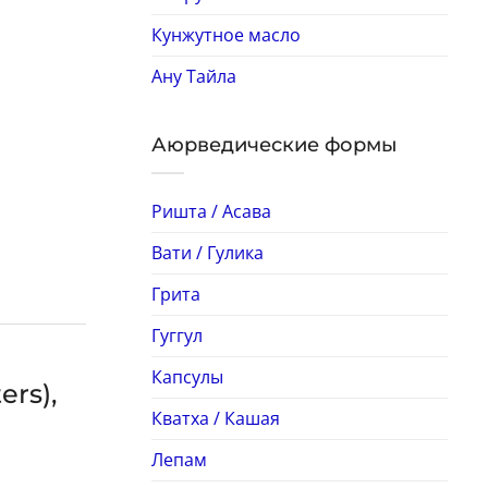
Кунжутное масло
Ану Тайла
Аюрведические формы
Ришта / Асава
Вати / Гулика
Грита
Гуггул
Капсулы
rs),
Кватха / Кашая
Лепам