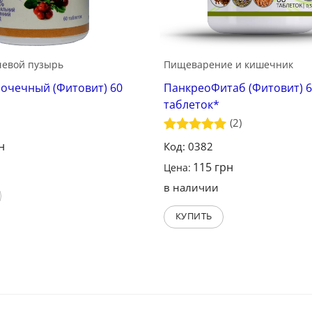
чевой пузырь
Пищеварение и кишечник
очечный (Фитовит) 60
ПанкреоФитаб (Фитовит) 
таблеток*
(2)
Оценка
5
н
Код: 0382
из 5
115
грн
Цена:
в наличии
КУПИТЬ