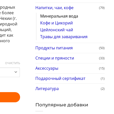
иродных
Напитки, чаи, кофе
(79)
е более
Минеральная вода
ехии (г.
Кофе и Цикорий
риродной
льций,
Цейлонский чай
дит как
Tравы для заваривания
вного
Продукты питания
(50)
Специи и пряности
(33)
ОЧИСТИТЬ
Аксессуары
(15)
Подарочный сертификат
(1)
Литература
(2)
Популярные добавки