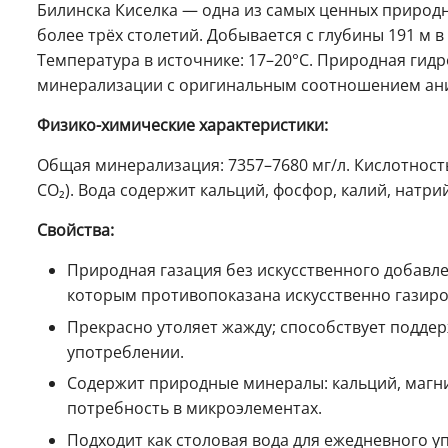
Билинска Киселка — одна из самых ценных природн
более трёх столетий. Добывается с глубины 191 м в
Температура в источнике: 17–20°C. Природная гид
минерализации с оригинальным соотношением ани
Физико-химические характеристики:
Общая минерализация: 7357–7680 мг/л. Кислотность
CO₂). Вода содержит кальций, фосфор, калий, натр
Свойства:
Природная газация без искусственного добавле
которым противопоказана искусственно газиро
Прекрасно утоляет жажду; способствует подд
употреблении.
Содержит природные минералы: кальций, магни
потребность в микроэлементах.
Подходит как столовая вода для ежедневного у