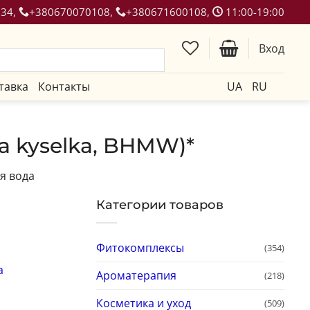
134,
+380670070108,
+380671600108,
11:00-19:00
Вход
тавка
Контакты
UA
RU
a kyselka, BHMW)*
я вода
Категории товаров
Фитокомплексы
(354)
а
Ароматерапия
(218)
Косметика и уход
(509)