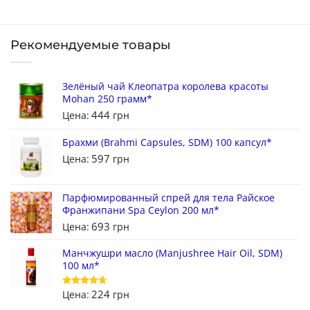
Рекомендуемые товары
Зелёный чай Клеопатра королева красоты
Mohan 250 грамм*
444
Цена:
грн
Брахми (Brahmi Capsules, SDM) 100 капсул*
597
Цена:
грн
Парфюмированный спрей для тела Райское
Франжипани Spa Ceylon 200 мл*
693
Цена:
грн
Манчжушри масло (Manjushree Hair Oil, SDM)
100 мл*
224
Цена:
грн
Оценка
4.67
из 5