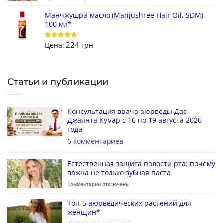
Манчжушри масло (Manjushree Hair Oil, SDM)
100 мл*
224
Цена:
грн
Оценка
4.67
из 5
Статьи и публикации
Консультация врача аюрведы Дас
Джаянта Кумар с 16 по 19 августа 2026
года
6 комментариев
Естественная защита полости рта: почему
важна не только зубная паста
Комментарии
отключены
Топ-5 аюрведических растений для
женщин*