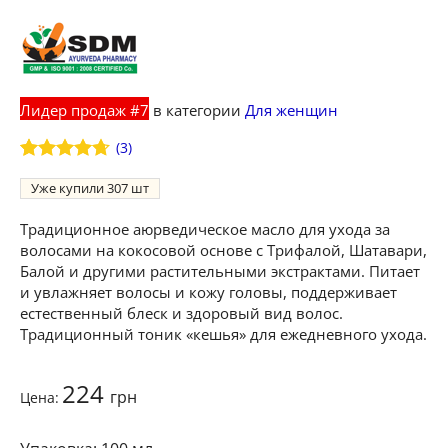
Лидер продаж #7
в категории
Для женщин
(
3
)
Рейтинг
3
Уже купили
307
4.67
из 5
на основе
опроса
Традиционное аюрведическое масло для ухода за
пользователей
волосами на кокосовой основе с Трифалой, Шатавари,
Балой и другими растительными экстрактами. Питает
и увлажняет волосы и кожу головы, поддерживает
естественный блеск и здоровый вид волос.
Традиционный тоник «кешья» для ежедневного ухода.
224
грн
Цена: