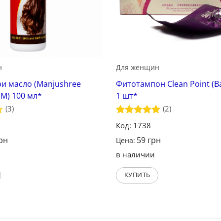
н
Для женщин
 масло (Manjushree
Фитотампон Clean Point (Ba
SDM) 100 мл*
1 шт*
(3)
(2)
Оценка
5
Код: 1738
из 5
рн
59
грн
Цена:
в наличии
КУПИТЬ