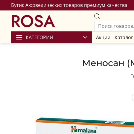
Бутик Аюрведических товаров премиум качества
ROSA
КАТЕГОРИИ
Акции
Каталог
Меносан (M
Г
Сохран