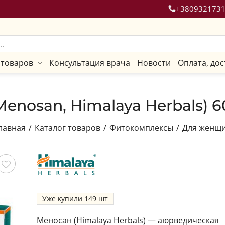
+380932173
 товаров
Консультация врача
Новости
Оплата, дос
enosan, Himalaya Herbals) 6
лавная
/
Каталог товаров
/
Фитокомплексы
/
Для женщ
ить
Уже купили
149
Меносан (Himalaya Herbals) — аюрведическая