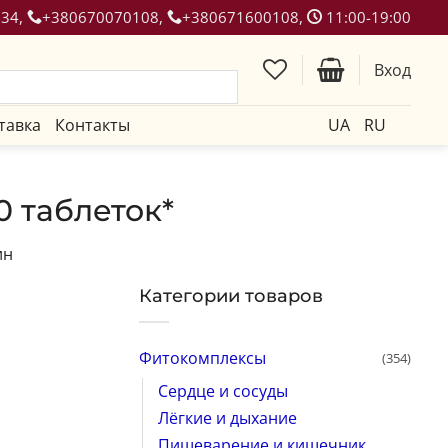
134,
+380670070108,
+380671600108,
11:00-19:00
Вход
тавка
Контакты
UA
RU
0 таблеток*
ин
Категории товаров
Фитокомплексы
(354)
Сердце и сосуды
Лёгкие и дыхание
Пищеварение и кишечник