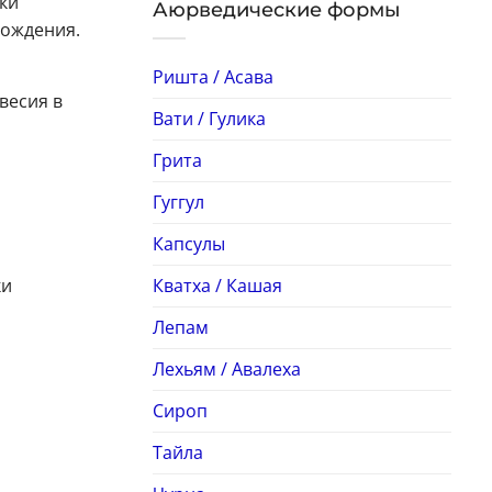
ки
Аюрведические формы
хождения.
Ришта / Асава
весия в
Вати / Гулика
Грита
Гуггул
Капсулы
Кватха / Кашая
ки
Лепам
Лехьям / Авалеха
Сироп
Тайла