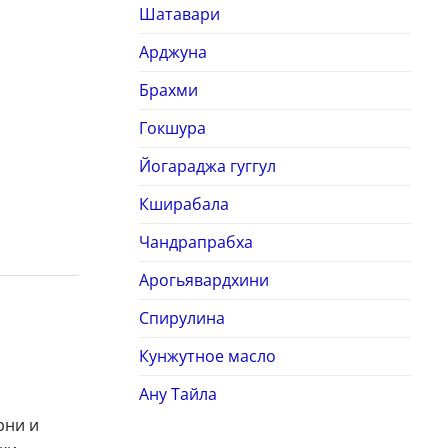
Шатавари
Арджуна
Брахми
Гокшура
Йогараджа гуггул
Кширабала
Чандрапрабха
Арогьявардхини
Спирулина
Кунжутное масло
Ану Тайла
рни и