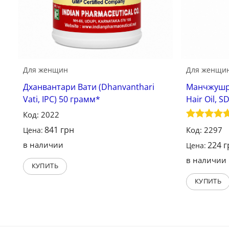
Для женщин
Для женщи
Дханвантари Вати (Dhanvanthari
Манчжушри
Vati, IPC) 50 грамм*
Hair Oil, 
Код: 2022
Оценка
841
грн
Код: 2297
Цена:
4.67
из 5
в наличии
224
г
Цена:
в наличии
КУПИТЬ
КУПИТЬ