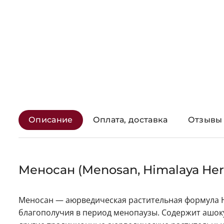
Описание
Оплата, доставка
Отзывы 
Меносан (Menosan, Himalaya Her
Меносан — аюрведическая растительная формула H
благополучия в период менопаузы. Содержит ашоку,