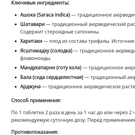
Ключевые ингредиенты:
Ашока (Saraca indica)
— традиционное аюрведиче
Шатавари
— традиционный аюрведический раст
Содержит стероидные сапонины.
Харитаки
— плод из состава трифалы. Источник
Ясштимадху (солодка)
— традиционное аюрведи
флавоноиды.
Мандукапарни (готу кола)
— традиционное аюрв
Бала (сида сердцелистная)
— традиционный аюр
Арджуна
— традиционное аюрведическое растен
Способ применения:
По 1 таблетке 2 раза в день за 1 час до или через 
рекомендуемую суточную дозу. Перед применением
Противопоказания: