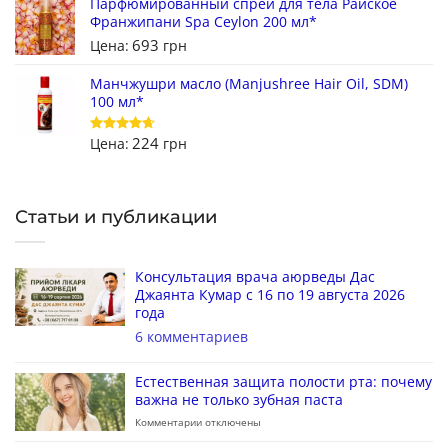
Парфюмированный спрей для тела Райское
Франжипани Spa Ceylon 200 мл*
693
Цена:
грн
Манчжушри масло (Manjushree Hair Oil, SDM)
100 мл*
224
Цена:
грн
Оценка
4.67
из 5
Статьи и публикации
Консультация врача аюрведы Дас
Джаянта Кумар с 16 по 19 августа 2026
года
6 комментариев
Естественная защита полости рта: почему
важна не только зубная паста
Комментарии
отключены