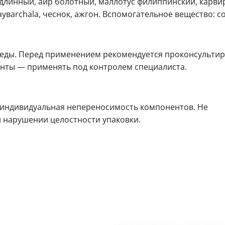
 длинный, аир болотный, маллотус филиппинский, карвир
вarchala, чеснок, ажгон. Вспомогательное вещество: со
е еды. Перед применением рекомендуется проконсультир
нты — применять под контролем специалиста.
т, индивидуальная непереносимость компонентов. Не
и нарушении целостности упаковки.