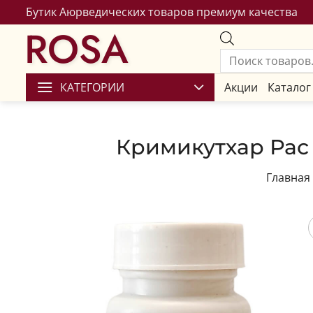
Бутик Аюрведических товаров премиум качества
ROSA
КАТЕГОРИИ
Акции
Каталог
Кримикутхар Рас (
Главная
Сохран