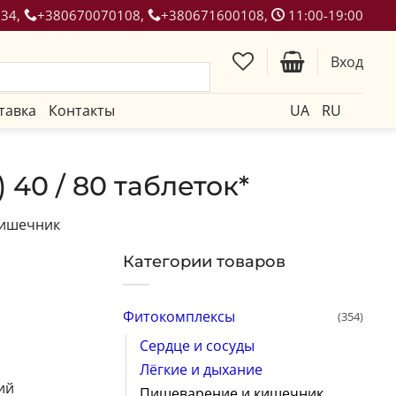
134,
+380670070108,
+380671600108,
11:00-19:00
Вход
тавка
Контакты
UA
RU
 40 / 80 таблеток*
кишечник
Категории товаров
Фитокомплексы
(354)
Сердце и сосуды
Лёгкие и дыхание
ий
Пищеварение и кишечник