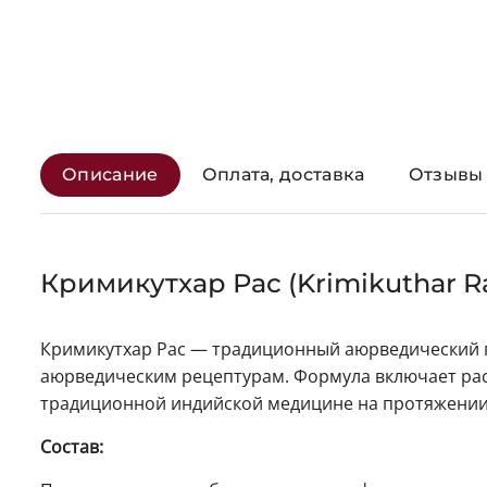
Описание
Оплата, доставка
Отзывы 
Кримикутхар Рас (Krimikuthar Ra
Кримикутхар Рас — традиционный аюрведический пр
аюрведическим рецептурам. Формула включает ра
традиционной индийской медицине на протяжении 
Состав: