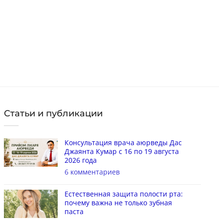
из 5
из
695
грн
Цена:
Це
в наличии
в 
КУПИТЬ
Статьи и публикации
Консультация врача аюрведы Дас
Джаянта Кумар с 16 по 19 августа
2026 года
6 комментариев
Естественная защита полости рта:
почему важна не только зубная
паста