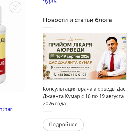
Чурна
охранить
Сохранить
Новости и статьи блога
Консультация врача аюрведы Дас
Джаянта Кумар с 16 по 19 августа
Пищеварение и кишечник
Ба
2026 года
nthari
Лив-Ап (Liv Up Tablets, IPC) 100
Ан
таблеток*
ка
Подробнее
(1)
Оценка
5
О
Код: 1663
Ко