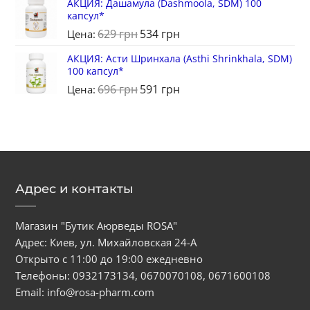
АКЦИЯ: Дашамула (Dashmoola, SDM) 100
капсул*
629
грн
534
грн
Цена:
АКЦИЯ: Асти Шринхала (Asthi Shrinkhala, SDM)
100 капсул*
696
грн
591
грн
Цена:
Адрес и контакты
Магазин "Бутик Аюрведы ROSA"
Адрес: Киев, ул. Михайловская 24-А
Открыто с 11:00 до 19:00 ежедневно
Телефоны:
0932173134
,
0670070108
,
0671600108
Email:
info@rosa-pharm.com