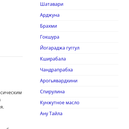
Шатавари
Арджуна
Брахми
Гокшура
Йогараджа гуггул
Кширабала
Чандрапрабха
Арогьявардхини
Спирулина
ссическим
в
Кунжутное масло
я.
Ану Тайла