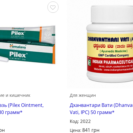
Сохранить
С
ие и кишечник
Для женщин
зь (Pilex Ointment,
Дханвантари Вати (Dhanva
 30 грамм*
Vati, IPC) 50 грамм*
Код: 2022
рн
841
грн
Цена: