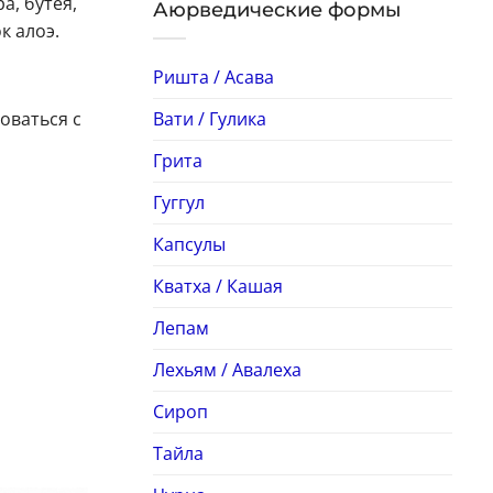
а, бутея,
Аюрведические формы
к алоэ.
Ришта / Асава
Вати / Гулика
оваться с
Грита
Гуггул
Капсулы
Кватха / Кашая
Лепам
Лехьям / Авалеха
Сироп
Тайла