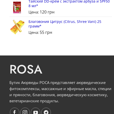
Тайский DD-крем с экстрактом арбуза и SPF50
8 мл*
120
грн
Цена:
Благовония Цитрус (Citrus, Shree Vani) 25
грамм*
55
грн
Цена:
ROSA
Бутик Аюрведы РОСА представляет аюрведические
фитокомплексы, массажные и эфирные масла, специи
и пряности, благовония, аюрведическую косметику,
вегетарианские продукты.