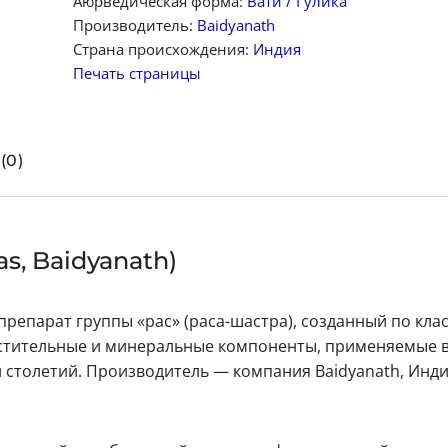
Аюрведическая форма:
Вати / Гулика
Производитель:
Baidyanath
Страна происхождения:
Индия
Печать страницы
(0)
s, Baidyanath)
епарат группы «рас» (раса-шастра), созданный по кла
стительные и минеральные компоненты, применяемые 
столетий. Производитель — компания Baidyanath, Инди