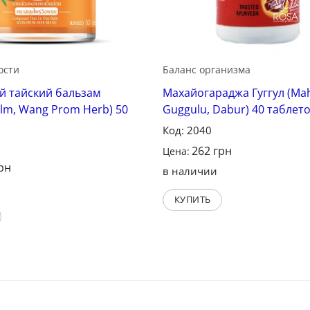
ости
Баланс организма
 тайский бальзам
Махайогараджа Гуггул (Mah
alm, Wang Prom Herb) 50
Guggulu, Dabur) 40 таблет
Код: 2040
262
грн
Цена:
рн
в наличии
КУПИТЬ