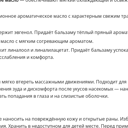
ионное ароматическое масло с характерным свежим т
ржит эвгенол. Придаёт бальзаму тёплый пряный арома
масло с мягким согревающим ароматом.
ит линалоол и линалилацетат. Придаёт бальзаму успо
сслабления и комфорта.
и мягко втереть массажными движениями. Подходит для
ения зуда и дискомфорта после укусов насекомых — на
ть попадания в глаза и на слизистые оболочки.
 наносить на повреждённую кожу и открытые раны. Изб
ния. Хранить в недоступном для детей месте. Перед пр