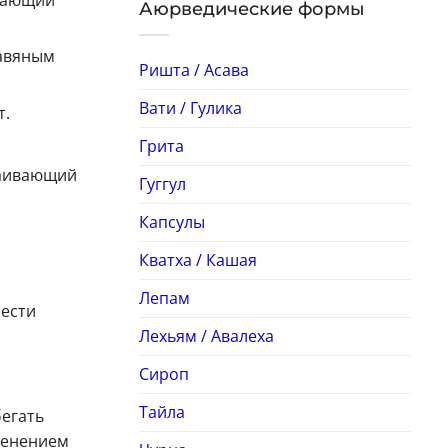
Аюрведические формы
равяным
Ришта / Асава
Вати / Гулика
т.
Грита
каивающий
Гуггул
Капсулы
Кватха / Кашая
Лепам
нести
Лехьям / Авалеха
Сироп
Тайла
егать
именением