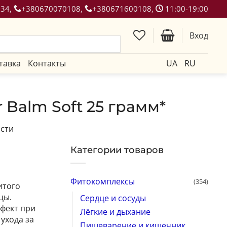
134,
+380670070108,
+380671600108,
11:00-19:00
Вход
тавка
Контакты
UA
RU
 Balm Soft 25 грамм*
ости
Категории товаров
Фитокомплексы
(354)
итого
цы.
Сердце и сосуды
фект при
Лёгкие и дыхание
ухода за
Пищеварение и кишечник