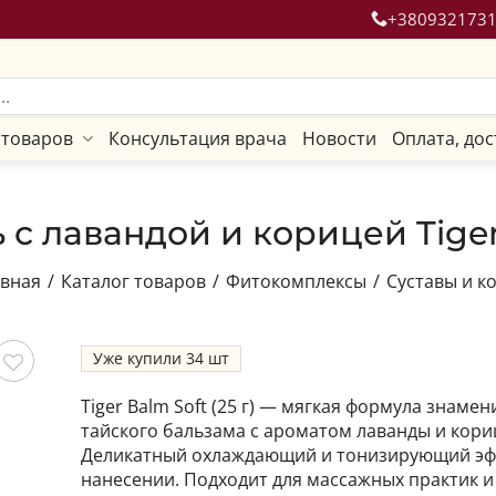
+380932173
 товаров
Консультация врача
Новости
Оплата, дос
 с лавандой и корицей Tiger
авная
/
Каталог товаров
/
Фитокомплексы
/
Суставы и к
Уже купили
34
ить
Tiger Balm Soft (25 г) — мягкая формула знамен
тайского бальзама с ароматом лаванды и кори
Деликатный охлаждающий и тонизирующий эф
нанесении. Подходит для массажных практик и 