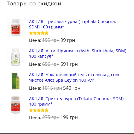
Товары со скидкой
АКЦИЯ: Трифала чурна (Triphala Choorna,
SDM) 100 грамм*
199
грн
99
грн
Оценка
5
Цена:
из 5
АКЦИЯ: Асти Шринхала (Asthi Shrinkhala, SDM)
100 капсул*
696
грн
591
грн
Цена:
АКЦИЯ: Увлажняющий гель с головы до ног
Чистое Алоэ Spa Ceylon 100 мл*
1015
грн
540
грн
Цена:
АКЦИЯ: Трикату чурна (Trikatu Choorna, SDM)
100 грамм*
275
грн
199
грн
Оценка
5
Цена:
из 5