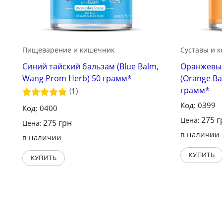
Пищеварение и кишечник
Суставы и к
Синий тайский бальзам (Blue Balm,
Оранжевый
Wang Prom Herb) 50 грамм*
(Orange B
грамм*
(1)
Код: 0399
Оценка
5
Код: 0400
из 5
275
г
Цена:
275
грн
Цена:
в наличии
в наличии
КУПИТЬ
КУПИТЬ