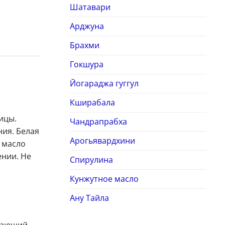
Шатавари
Арджуна
Брахми
Гокшура
Йогараджа гуггул
Кширабала
ицы.
Чандрапрабха
ния. Белая
Арогьявардхини
 масло
ении. Не
Спирулина
Кунжутное масло
Ану Тайла
жающий