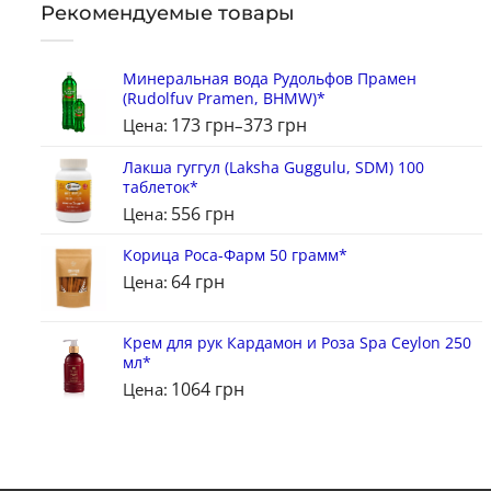
Рекомендуемые товары
Минеральная вода Рудольфов Прамен
(Rudolfuv Pramen, BHMW)*
173
грн
373
грн
Цена:
–
Лакша гуггул (Laksha Guggulu, SDM) 100
таблеток*
556
грн
Цена:
Корица Роса-Фарм 50 грамм*
64
грн
Цена:
Крем для рук Кардамон и Роза Spa Ceylon 250
мл*
1064
грн
Цена: