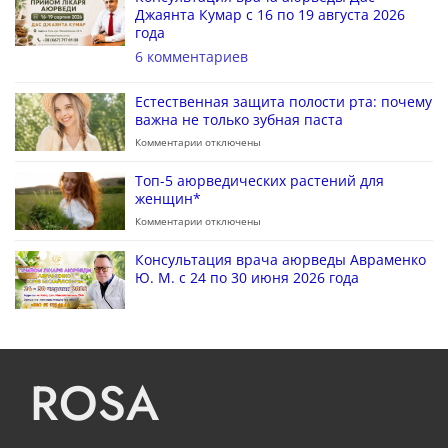
Джаянта Кумар с 16 по 19 августа 2026
года
6 комментариев
Естественная защита полости рта: почему
важна не только зубная паста
Комментарии
отключены
Топ-5 аюрведических растений для
женщин*
Комментарии
отключены
Консультация врача аюрведы Авраменко
Ю. М. с 24 по 30 июня 2026 года
ROSA