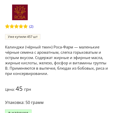
(
2
)
Рейтинг
2
5
Уже купили
457
из 5 на
основе
опроса
Калинджи (чёрный тмин) Роса-Фарм — маленькие
пользователей
чёрные семена с ароматным, слегка горьковатым и
острым вкусом. Содержат жирные и эфирные масла,
жирные кислоты, железо, фосфор и витамины группы
В. Применяются в выпечке, блюдах из бобовых, риса и
при консервировании.
45
грн
Цена:
50 грамм
в наличии