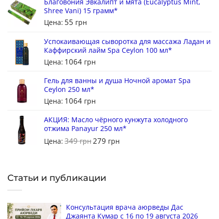
Благовония Эвкалипт и мята (Eucalyptus Mint,
Shree Vani) 15 грамм*
55
Цена:
грн
Успокаивающая сыворотка для массажа Ладан и
Каффирский лайм Spa Ceylon 100 мл*
1064
Цена:
грн
Гель для ванны и душа Ночной аромат Spa
Ceylon 250 мл*
1064
Цена:
грн
АКЦИЯ: Масло чёрного кунжута холодного
отжима Panayur 250 мл*
349
279
Цена:
грн
грн
Статьи и публикации
Консультация врача аюрведы Дас
Джаянта Кумар с 16 по 19 августа 2026